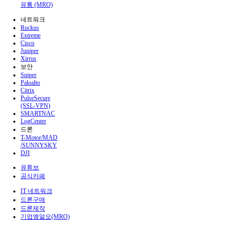
유통 (MRO)
네트워크
Ruckus
Extreme
Cisco
Juniper
Xirrus
보안
Sniper
Paloalto
Citrix
PulseSecure
(SSL-VPN)
SMARTNAC
LogCenter
드론
T-Motor/MAD
/SUNNYSKY
DJI
유튜브
공식카페
IT 네트워크
드론구매
드론제작
기업엠알오(MRO)