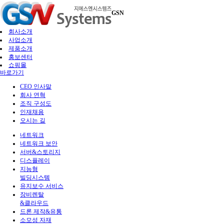
GSN
회사소개
사업소개
제품소개
홍보센터
쇼핑몰
바로가기
CEO 인사말
회사 연혁
조직 구성도
인재채용
오시는 길
네트워크
네트워크 보안
서버&스토리지
디스플레이
지능형
빌딩시스템
유지보수 서비스
장비렌탈
&클라우드
드론 제작&유통
소모성 자재