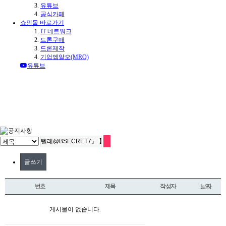
유튜브
공식카페
쇼핑몰 바로가기
IT 네트워크
드론구매
드론제작
기업엠알오(MRO)
유튜브
글쓰기
번호
제목
작성자
날짜
게시물이 없습니다.