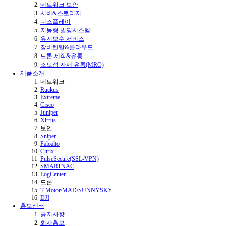
네트워크 보안
서버&스토리지
디스플레이
지능형 빌딩시스템
유지보수 서비스
장비렌탈&클라우드
드론 제작&유통
소모성 자재 유통(MRO)
제품소개
네트워크
Ruckus
Extreme
Cisco
Juniper
Xirrus
보안
Sniper
Paloalto
Citrix
PulseSecure(SSL-VPN)
SMARTNAC
LogCenter
드론
T-Motor/MAD/SUNNYSKY
DJI
홍보센터
공지사항
회사홍보